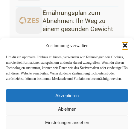
Ernährungsplan zum
Abnehmen: Ihr Weg zu
einem gesunden Gewicht
Zustimmung verwalten
Um dir ein optimales Erlebnis zu bieten, verwenden wir Technologien wie Cookies,
um Geräteinformationen zu speichern und/oder darauf zuzugreifen. Wenn du diesen
Technologien zustimmst, können wir Daten wie das Surfverhalten oder eindeutige IDs
auf dieser Website verarbeiten. Wenn du deine Zustimmung nicht erteilst oder
zurückziehst, können bestimmte Merkmale und Funktionen beeinträchtigt werden.
Akzeptieren
Zentrum für Endokrinologie und Stoffwechsel
Hormone im Gleichgewicht
Ablehnen
©2026 ZES – Zentrum für Endokrinologie und Stoffwechsel
Bayern | Privat- und Selbstzahlerpraxis |
Impressum
|
Einstellungen ansehen
Datenschutzerklaerung