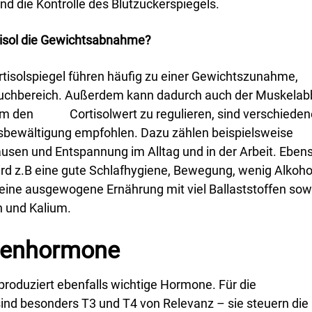
nd die Kontrolle des Blutzuckerspiegels.
tisol die Gewichtsabnahme?
isolspiegel führen häufig zu einer Gewichtszunahme,
uchbereich. Außerdem kann dadurch auch der Muskela
Um den Cortisolwert zu regulieren, sind verschieden
sbewältigung empfohlen. Dazu zählen beispielsweise
ausen und Entspannung im Alltag und in der Arbeit. Eben
rd z.B eine gute Schlafhygiene, Bewegung, wenig Alkoho
eine ausgewogene Ernährung mit viel Ballaststoffen sow
 und Kalium.
senhormone
produziert ebenfalls wichtige Hormone. Für die
ind besonders T3 und T4 von Relevanz – sie steuern die