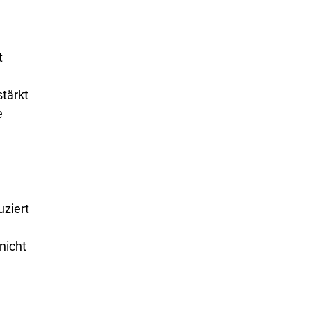
t
stärkt
e
uziert
nicht