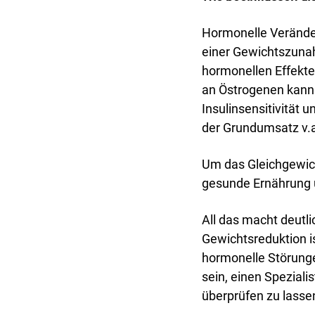
Hormonelle Veränd
einer Gewichtszunah
hormonellen Effekte
an Östrogenen kann 
Insulinsensitivität
der Grundumsatz v.a
Um das Gleichgewich
gesunde Ernährung 
All das macht deutli
Gewichtsreduktion i
hormonelle Störunge
sein, einen Spezial
überprüfen zu lassen