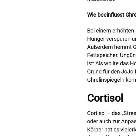
Wie beeinflusst Gh
Bei einem erhöhten 
Hunger verspüren un
Außerdem hemmt Ghr
Fettspeicher. Ungüns
ist: Als wollte das 
Grund für den JoJo-
Ghrelinspiegeln ko
Cortisol
Cortisol – das „Str
oder auch zur Anpa
Körper hat es vieler