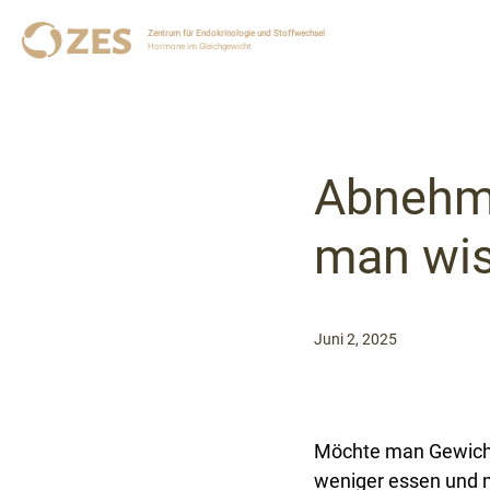
Zentrum für Endokrinologie und Stoffwechsel
Hormone im Gleichgewicht
Abnehm
man wis
Juni 2, 2025
Möchte man Gewicht 
weniger essen und m