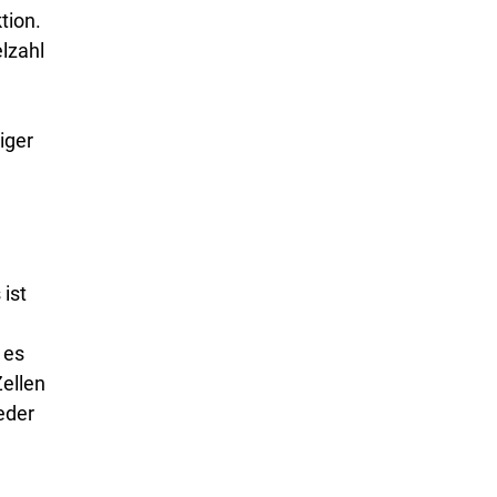
tion.
elzahl
iger
 ist
 es
Zellen
eder