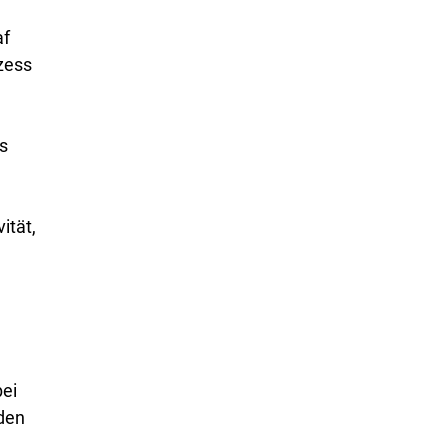
af
zess
s
ität,
bei
 den