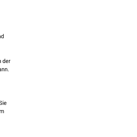
nd
n der
ann.
Sie
em