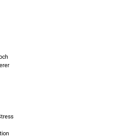
hoch
erer
Stress
tion