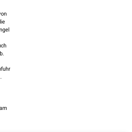
von
die
ngel
uch
ab.
ufuhr
.
sam