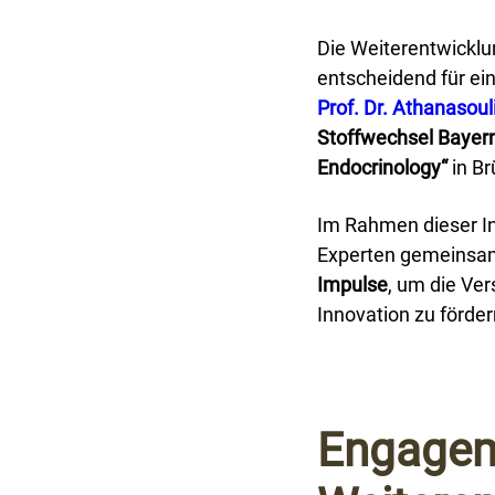
Die Weiterentwicklu
entscheidend für ei
Prof. Dr. Athanasou
Stoffwechsel Bayer
Endocrinology“
in Brü
Im Rahmen dieser In
Experten gemeins
Impulse
, um die Ve
Innovation zu förder
Engageme