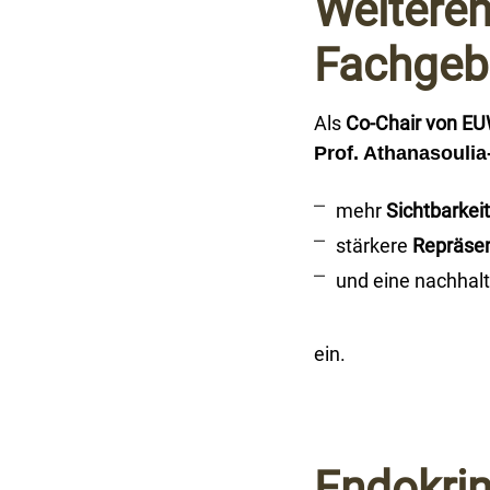
Weiteren
Fachgeb
Als
Co-Chair von EU
Prof. Athanasouli
mehr
Sichtbarkei
stärkere
Repräsen
und eine nachhal
ein.
Endokrin