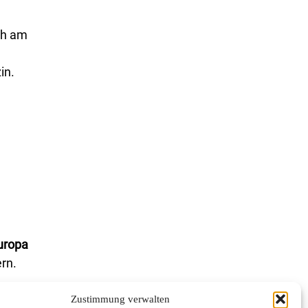
ch am
in.
Europa
rn.
Zustimmung verwalten