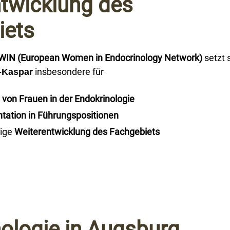
twicklung des
iets
WIN (European Women in Endocrinology Network)
setzt 
insbesondere für
a-Kaspar
t von Frauen in der Endokrinologie
tation in Führungspositionen
tige
Weiterentwicklung des Fachgebiets
ologie in Augsburg