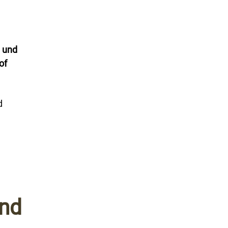
e und
of
d
und