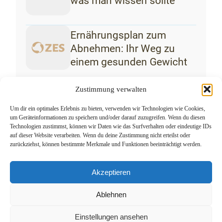
was man wissen sollte
Ernährungsplan zum
Abnehmen: Ihr Weg zu
einem gesunden Gewicht
Zustimmung verwalten
Um dir ein optimales Erlebnis zu bieten, verwenden wir Technologien wie Cookies,
um Geräteinformationen zu speichern und/oder darauf zuzugreifen. Wenn du diesen
Technologien zustimmst, können wir Daten wie das Surfverhalten oder eindeutige IDs
auf dieser Website verarbeiten. Wenn du deine Zustimmung nicht erteilst oder
zurückziehst, können bestimmte Merkmale und Funktionen beeinträchtigt werden.
Akzeptieren
Zentrum für Endokrinologie und Stoffwechsel
Hormone im Gleichgewicht
Ablehnen
©2026 ZES – Zentrum für Endokrinologie und Stoffwechsel
Bayern | Privat- und Selbstzahlerpraxis |
Impressum
|
Einstellungen ansehen
Datenschutzerklaerung