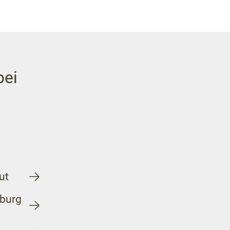
bei
ut
burg