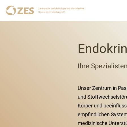
Zentrum für Endokrinologie und Stoffwechsel
Hormone im Gleichgewicht
Endokrin
Ihre Spezialiste
Unser Zentrum in Pas
und Stoffwechselstör
Körper und beeinfluss
empfindlichen Systeme
medizinische Unterst