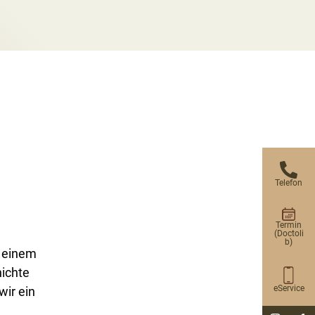
Telefon
Termin
(Doctoli
b)
n einem
hichte
eService
wir ein