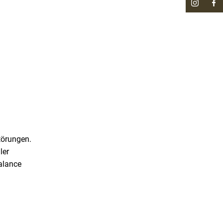
törungen.
ler
Balance