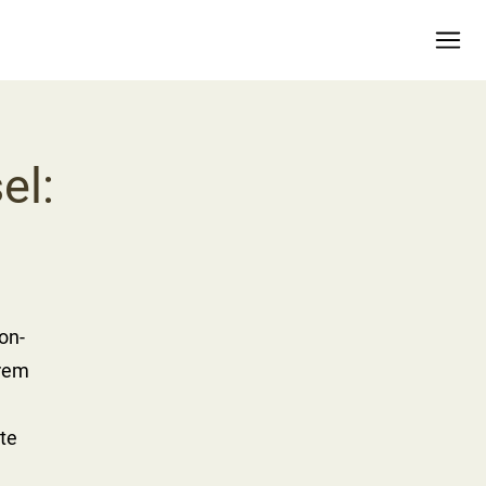
el:
on-
erem
te