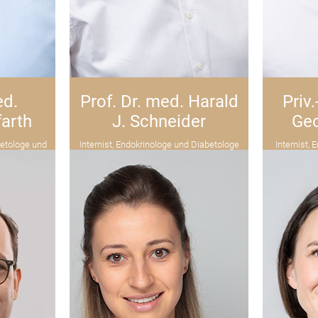
ed.
Prof. Dr. med. Harald
Priv
farth
J. Schneider
Geo
betologe und
Internist, Endokrinologe und Diabetologe
Internist, 
Osteolog