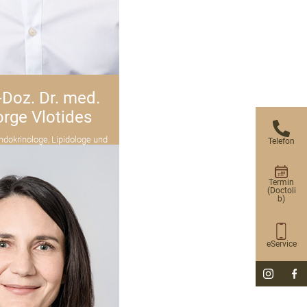
.-Doz. Dr. med.
rge Vlotides
Endokrinologe, Lipidologe und
Telefon
e, Adiposiologe (DAG-DDG)
Termin
(Doctoli
b)
eService