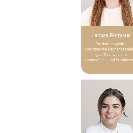
Larissa Potrykus
Praxismanagerin /
Medizinische Fachangestellt
gepr. Fachwirtin im
Gesundheits- und Sozialwe