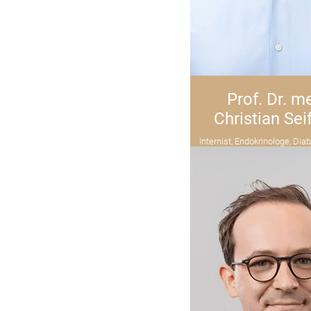
Prof. Dr. m
Christian Sei
Internist, Endokrinologe, Dia
Osteologe