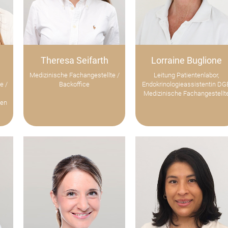
Theresa Seifarth
Lorraine Buglione
Medizinische Fachangestellte /
Leitung Patientenlabor,
e /
Backoffice
Endokrinologieassistentin DGE
Medizinische Fachangestellt
sen