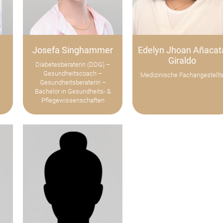
Josefa Singhammer
Edelyn Jhoan Añacat
Giraldo
Diabetesberaterin (DDG) –
Gesundheitscoach –
Medizinische Fachangestellt
Gesundheitsberaterin –
Bachelor in Gesundheits- &
Pflegewissenschaften