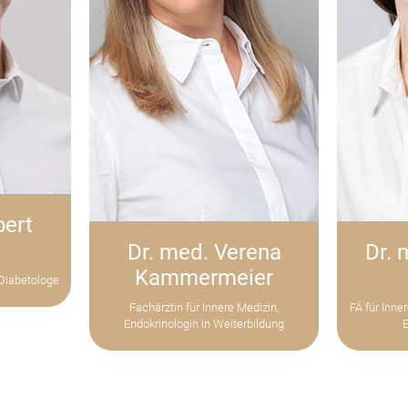
bert
Dr. med. Verena
Dr. 
Kammermeier
 Diabetologe
Fachärztin für Innere Medizin,
FÄ für Inne
Endokrinologin in Weiterbildung
E