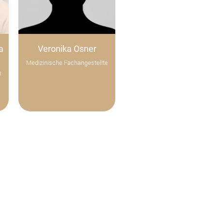
a
Veronika Osner
Medizinische Fachangestellte
e