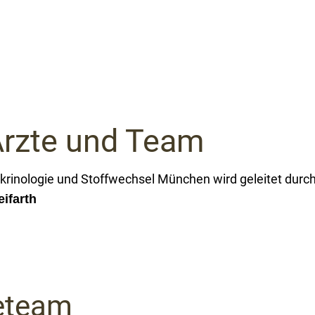
Ärzte und Team
krinologie und Stoffwechsel München wird geleitet durc
eifarth
eteam