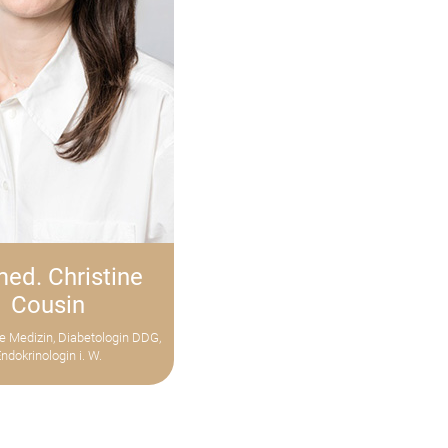
med. Christine
Cousin
re Medizin, Diabetologin DDG,
ndokrinologin i. W.