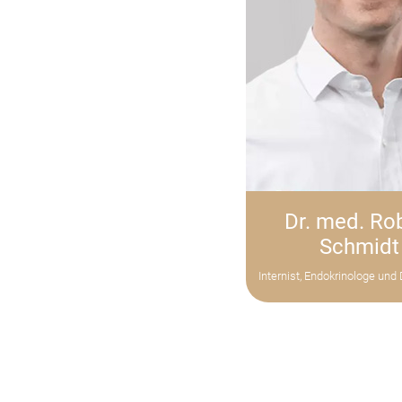
Dr. med. Ro
Schmidt
Internist, Endokrinologe und