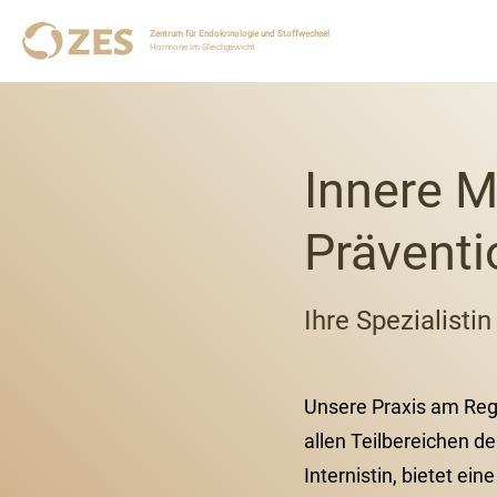
Zentrum für Endokrinologie und Stoffwechsel
Hormone im Gleichgewicht
Innere M
Präventi
Ihre Spezialisti
Unsere Praxis am Re
allen Teilbereichen de
Internistin, bietet ei