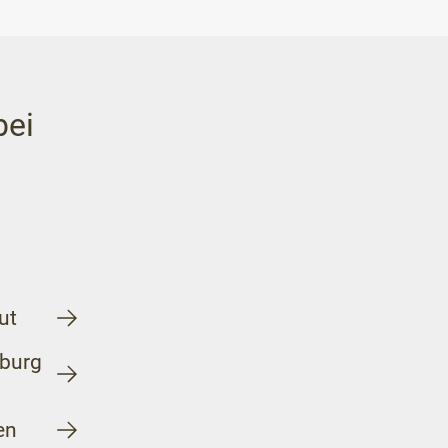
bei
ut
burg
en