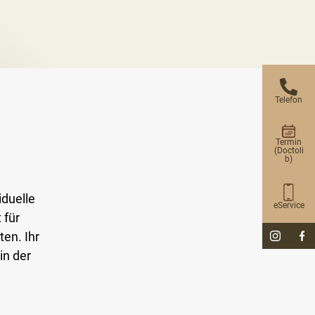
Telefon
Termin
(Doctoli
b)
iduelle
eService
 für
en. Ihr
in der