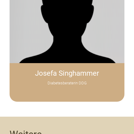
Josefa Singhammer
Diabetesberaterin DDG