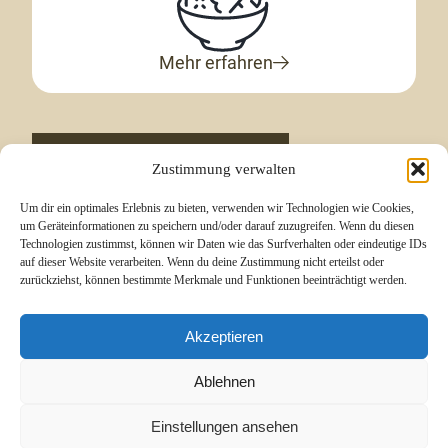
Mehr erfahren
Zu der Leistungsübersicht
Zustimmung verwalten
Um dir ein optimales Erlebnis zu bieten, verwenden wir Technologien wie Cookies,
um Geräteinformationen zu speichern und/oder darauf zuzugreifen. Wenn du diesen
Technologien zustimmst, können wir Daten wie das Surfverhalten oder eindeutige IDs
auf dieser Website verarbeiten. Wenn du deine Zustimmung nicht erteilst oder
zurückziehst, können bestimmte Merkmale und Funktionen beeinträchtigt werden.
Akzeptieren
Zentrum für Endokrinologie und Stoffwechsel
Hormone im Gleichgewicht
Ablehnen
©2026 ZES – Zentrum für Endokrinologie und Stoffwechsel
Bayern | Privat- und Selbstzahlerpraxis |
Impressum
|
Einstellungen ansehen
Datenschutzerklaerung