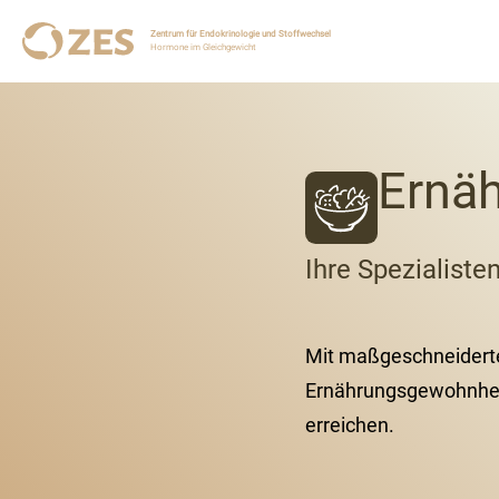
Zentrum für Endokrinologie und Stoffwechsel
Hormone im Gleichgewicht
Ernä
Ihre Spezialiste
Mit maßgeschneiderten
Ernährungsgewohnheit
erreichen.