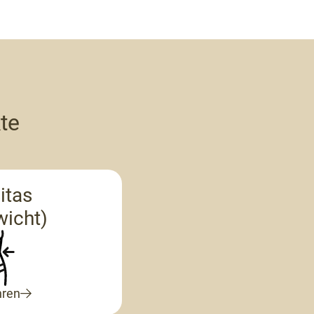
te
itas
wicht)
hren