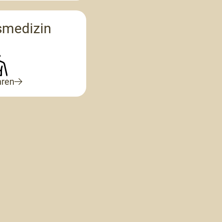
smedizin
hren