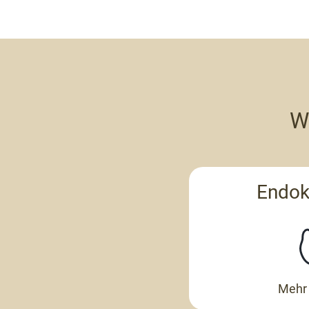
W
Endok
Mehr 