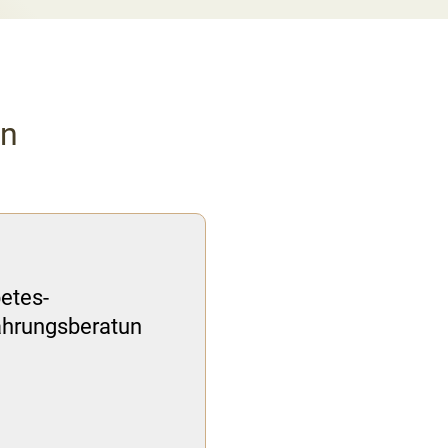
en
etes-
ährungsberatun