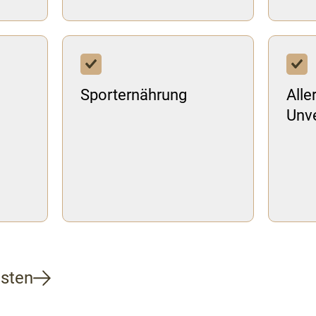
Sporternährung
Alle
Unve
isten