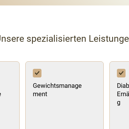
nsere spezialisierten Leistung
Gewichtsmanage
Diab
e
ment
Ern
g