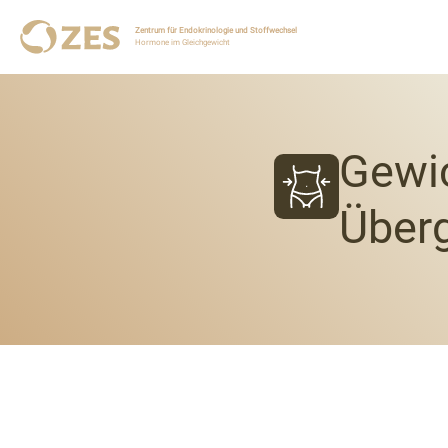
Zentrum für Endokrinologie und Stoffwechsel
Hormone im Gleichgewicht
Gewi
Überg