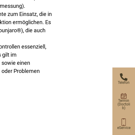
tmessung).
te zum Einsatz, die in
uktion ermöglichen. Es
ounjaro®), die auch
ntrollen essenziell,
gilt im
 sowie einen
n oder Problemen
Telefon
Termin
(Doctoli
b)
eService