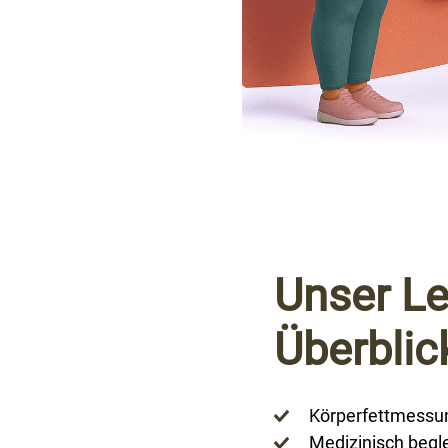
Unser L
Überblic
Körperfettmessun
Medizinisch begle