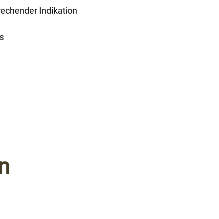
echender Indikation
s
n