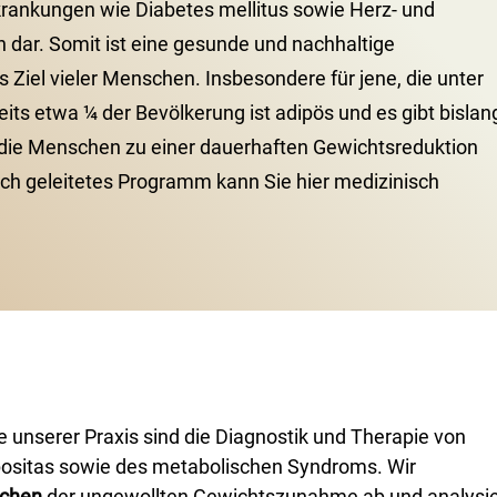
krankungen wie Diabetes mellitus sowie Herz- und
 dar. Somit ist eine gesunde und nachhaltige
 Ziel vieler Menschen. Insbesondere für jene, die unter
eits etwa ¼ der Bevölkerung ist adipös und es gibt bislan
die Menschen zu einer dauerhaften Gewichtsreduktion
lich geleitetes Programm kann Sie hier medizinisch
unserer Praxis sind die Diagnostik und Therapie von
ositas sowie des metabolischen Syndroms. Wir
achen
der ungewollten Gewichtszunahme ab und analysi