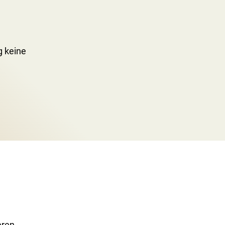
g keine
eren