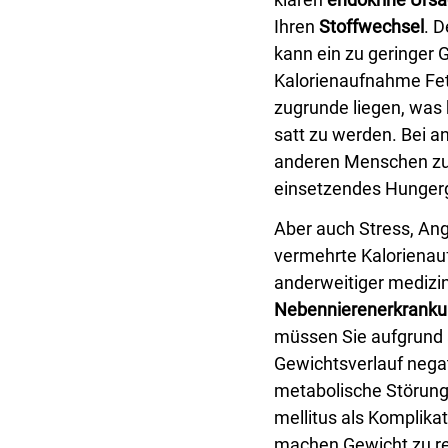
Ihren
Stoffwechsel
. D
kann ein zu geringer 
Kalorienaufnahme Fett
zugrunde liegen, was 
satt zu werden. Bei a
anderen Menschen zu 
einsetzendes Hungerg
Aber auch Stress, An
vermehrte Kalorienauf
anderweitiger medizi
Nebennierenerkrank
müssen Sie aufgrund
Gewichtsverlauf nega
metabolische Störunge
mellitus als Komplika
machen Gewicht zu re