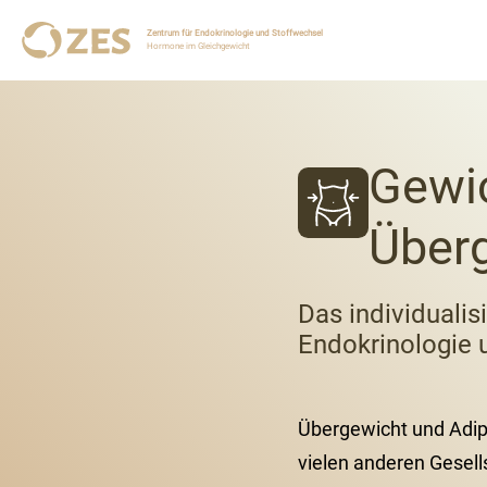
Zentrum für Endokrinologie und Stoffwechsel
Hormone im Gleichgewicht
Gewi
Überg
Das individuali
Endokrinologie 
Übergewicht und Adipo
vielen anderen Gesell