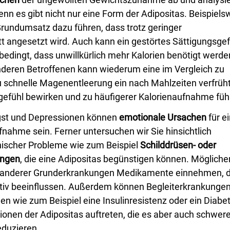
enn es gibt nicht nur eine Form der Adipositas. Beispiels
Grundumsatz dazu führen, dass trotz geringer
 angesetzt wird. Auch kann ein gestörtes Sättigungsgef
bedingt, dass unwillkürlich mehr Kalorien benötigt werd
nderen Betroffenen kann wiederum eine im Vergleich zu
schnelle Magenentleerung ein nach Mahlzeiten verfrüh
efühl bewirken und zu häufigerer Kalorienaufnahme füh
gst und Depressionen können
emotionale Ursachen
für e
nahme sein. Ferner untersuchen wir Sie hinsichtlich
nischer Probleme wie zum Beispiel
Schilddrüsen- oder
ungen
, die eine Adipositas begünstigen können. Möglich
 anderer Grunderkrankungen Medikamente einnehmen, d
tiv beeinflussen. Außerdem können Begleiterkrankunge
n wie zum Beispiel eine Insulinresistenz oder ein Diabe
tionen der Adipositas auftreten, die es aber auch schwer
duzieren.