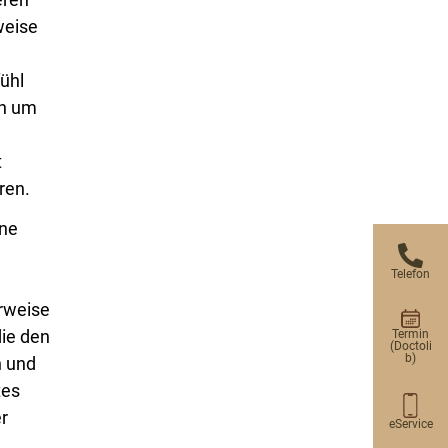
weise
ühl
en um
t
ren.
ine
Telefon
erweise
ie den
Termin
(Doctoli
b)
n und
tes
er
eService