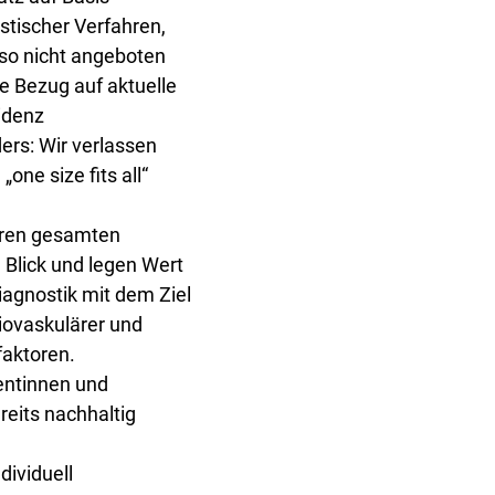
ostischer Verfahren,
 so nicht angeboten
 Bezug auf aktuelle
idenz
ers: Wir verlassen
„one size fits all“
hren gesamten
Blick und legen Wert
iagnostik mit dem Ziel
iovaskulärer und
faktoren.
ientinnen und
reits nachhaltig
dividuell