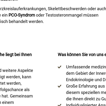
rzkreislauferkrankungen, Skelettbeschwerden oder auc
 ein
PCO-Syndrom
oder Testosteronmangel müssen
fisch behandelt werden.
e liegt bei Ihnen
Was können Sie von uns 
Umfassende medizini
d weitere Aspekte
dem Gebiet der Inner
tigt werden, kann
Endokrinologie und D
itet werden,
Große Erfahrung aus K
rfolgschance als
diesem speziellen me
e hat. Gemeinsam
die Ihnen direkt zu 
in einem
Individualisierter Ans