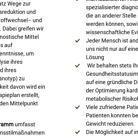
satz Wege zur
spezialisierter diagn
sreduktion und
die an anderer Stelle
toffwechsel– und
werden können, sowie
 Dabei greifen wir
wissenschaftliche Ev
gnostische Mittel
Jeder Mensch ist and
s auf
uns nicht nur auf eine 
kenntnisse, um
Lösung
lyse ihres
Wir behalten stets I
d ihres
Gesundheitsstatusim 
änotyp) zu
auf eine gründliche D
keit davon wird ein
der Optimierung kard
apieplan erstellt,
metabolischer Risiko
 den Mittelpunkt
Viele zufriedene Pat
Patienten konnten be
Gewicht reduzieren.
ogramm
umfasst
Die Möglichkeit auf in
ensstilmaßnahmen