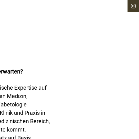
h
erwarten?
sche Expertise auf
en Medizin,
iabetologie
linik und Praxis in
dizinischen Bereich,
Gute kommt.
atz auf Basis