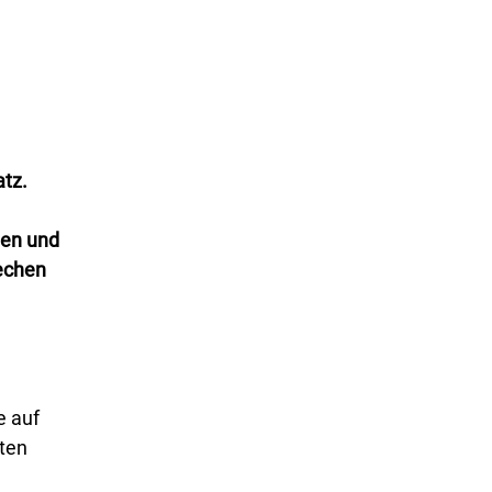
atz.
den und
rechen
e auf
ten