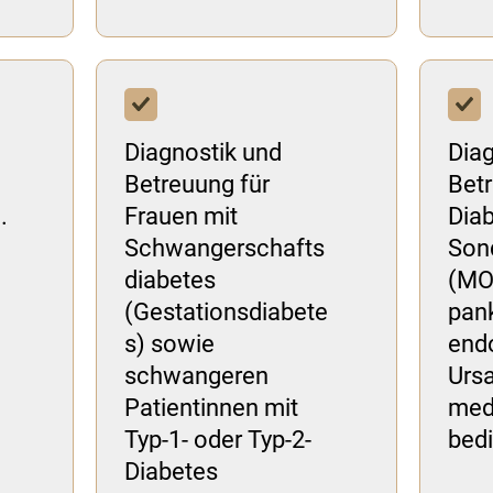
Diagnostik und
Diag
Betreuung für
Betr
.
Frauen mit
Diab
Schwangerschafts
Son
diabetes
(MO
(Gestationsdiabete
pank
s) sowie
end
schwangeren
Urs
Patientinnen mit
med
Typ-1- oder Typ-2-
bedi
Diabetes