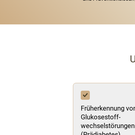
U
Früherkennung vo
Glukosestoff-
wechselstörungen
(Prädiabetes)