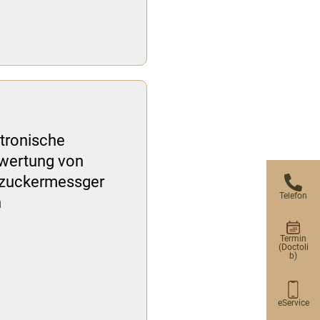
tronische
wertung von
tzuckermessger
Telefon
n
Termin
(Doctoli
b)
eService