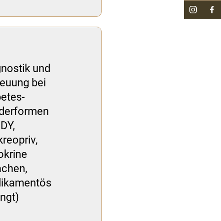
nostik und
euung bei
etes-
derformen
DY,
reopriv,
okrine
achen,
ikamentös
ngt)