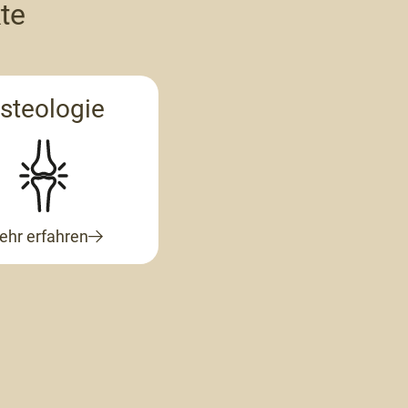
te
steologie
ehr erfahren