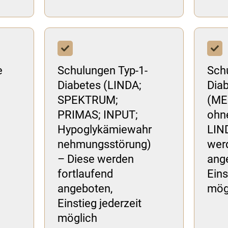
e
Schulungen Typ-1-
Sch
Diabetes (LINDA;
Dia
SPEKTRUM;
(ME
PRIMAS; INPUT;
ohne
Hypoglykämiewahr
LIN
nehmungsstörung)
wer
– Diese werden
ang
fortlaufend
Eins
angeboten,
mög
Einstieg jederzeit
möglich