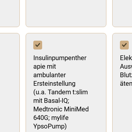
Insulinpumpenther
Elek
apie mit
Aus
ambulanter
Blu
Ersteinstellung
äte
(u.a. Tandem t:slim
mit Basal-IQ;
Medtronic MiniMed
640G; mylife
YpsoPump)