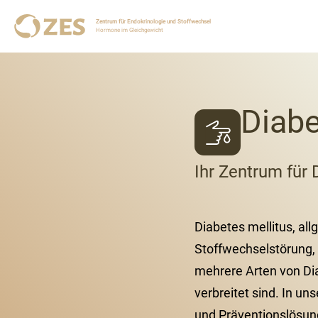
Zentrum für Endokrinologie und Stoffwechsel
Hormone im Gleichgewicht
Diabe
Ihr Zentrum für
Diabetes mellitus, all
Stoffwechselstörung, 
mehrere Arten von Di
verbreitet sind. In u
und Präventionslösun