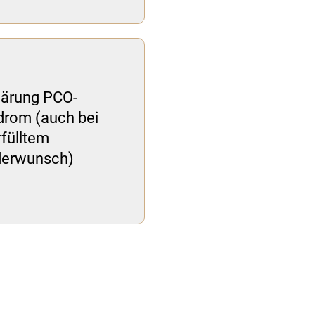
lärung PCO-
drom (auch bei
fülltem
derwunsch)