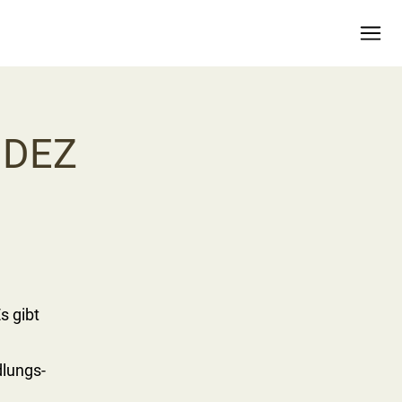
g DEZ
s gibt
dlungs-