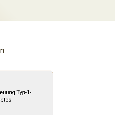
en
euung Typ-1-
betes