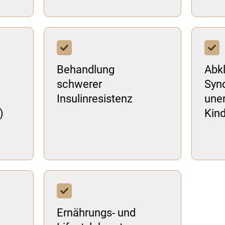
Behandlung
Abk
schwerer
Syn
Insulinresistenz
uner
)
Kin
Ernährungs- und