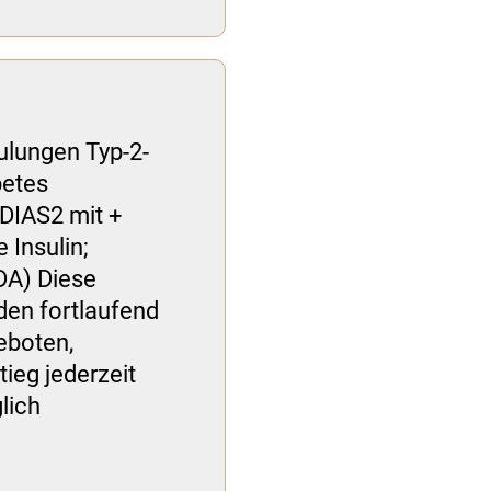
ulungen Typ-2-
betes
DIAS2 mit +
 Insulin;
DA) Diese
den fortlaufend
eboten,
tieg jederzeit
lich