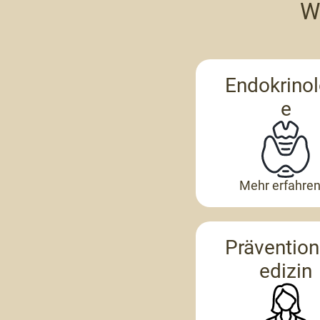
W
Endokrinol
e
Mehr erfahre
Präventio
edizin