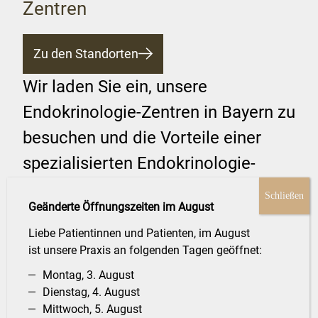
Zentren
Zu den Standorten
Wir laden Sie ein, unsere
Endokrinologie-Zentren in Bayern zu
besuchen und die Vorteile einer
spezialisierten Endokrinologie-
Betreuung zu erleben. Unsere
Geänderte Öffnungszeiten im August
Standorte sind darauf ausgerichtet,
Liebe Patientinnen und Patienten, im August
Ihnen in der Endokrinologie eine
ist unsere Praxis an folgenden Tagen geöffnet:
umfassende Betreuung zu bieten,
Montag, 3. August
die Ihr Leben nachhaltig verbessert.
Dienstag, 4. August
Mittwoch, 5. August