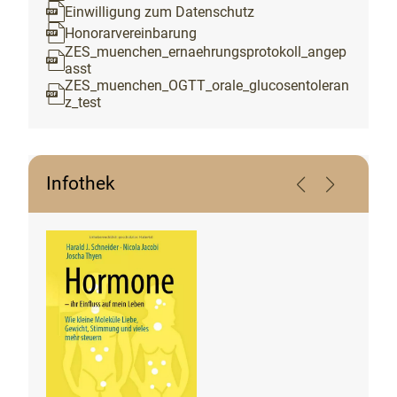
Einwilligung zum Datenschutz
Honorarvereinbarung
ZES_muenchen_ernaehrungsprotokoll_angep
asst
ZES_muenchen_OGTT_orale_glucosentoleran
z_test
Infothek