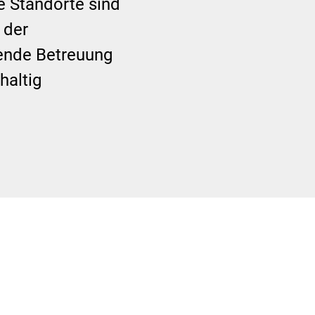
e Standorte sind
 der
ende Betreuung
haltig