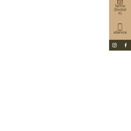
Termin
(Doctoli
b)
eService