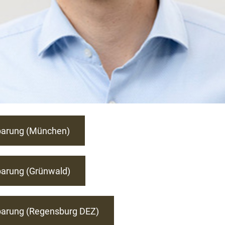
barung (München)
barung (Grünwald)
barung (Regensburg DEZ)