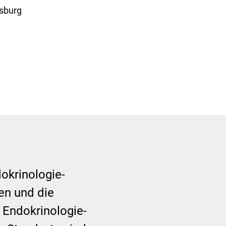
nsburg
dokrinologie-
en und die
n Endokrinologie-