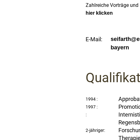
Zahlreiche Vorträge und 
hier klicken
E-Mail:
seifarth@e
bayern
Qualifikat
Approba
1994 :
Promoti
1997 :
Internis
:
Regensb
Forschu
2-jähriger:
Therapi