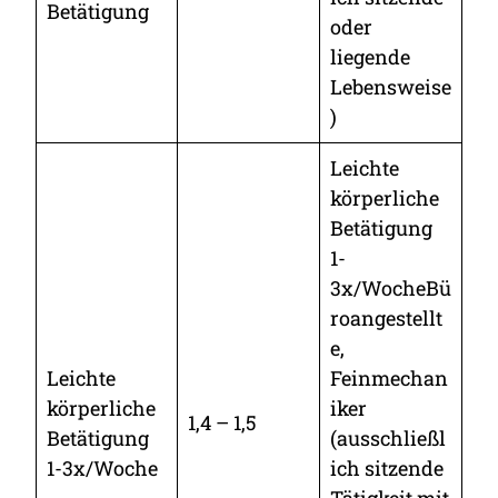
Betätigung
oder
liegende
Lebensweise
)
Leichte
körperliche
Betätigung
1-
3x/WocheBü
roangestellt
e,
Leichte
Feinmechan
körperliche
iker
1,4 – 1,5
Betätigung
(ausschließl
1-3x/Woche
ich sitzende
Tätigkeit mit