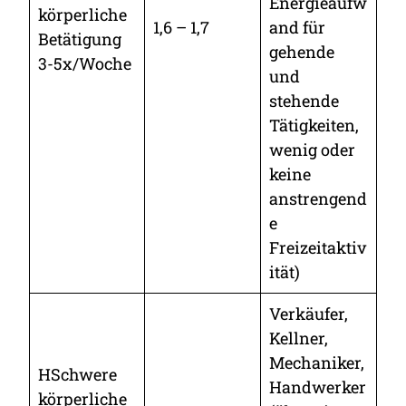
Energieaufw
körperliche
1,6 – 1,7
and für
Betätigung
gehende
3-5x/Woche
und
stehende
Tätigkeiten,
wenig oder
keine
anstrengend
e
Freizeitaktiv
ität)
Verkäufer,
Kellner,
Mechaniker,
HSchwere
Handwerker
körperliche