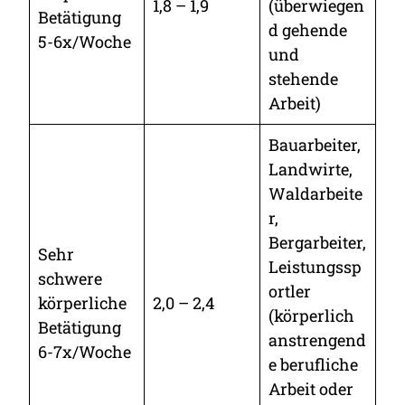
1,8 – 1,9
(überwiegen
Betätigung
d gehende
5-6x/Woche
und
stehende
Arbeit)
Bauarbeiter,
Landwirte,
Waldarbeite
r,
Bergarbeiter,
Sehr
Leistungssp
schwere
ortler
körperliche
2,0 – 2,4
(körperlich
Betätigung
anstrengend
6-7x/Woche
e berufliche
Arbeit oder